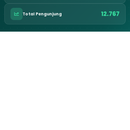
12.767
Total Pengunjung
Kontak Desa
ALAMAT KANTOR
Jln. Demang Kertasari No. 1 Desa Cilangkap
EMAIL RESMI
balaidesacilangkap@gmail.com
TELEPON / WA
-