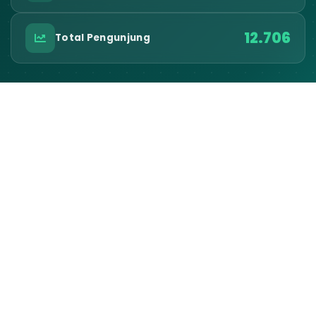
12.706
Total Pengunjung
Kontak Desa
ALAMAT KANTOR
Jln. Demang Kertasari No. 1 Desa Cilangkap
EMAIL RESMI
balaidesacilangkap@gmail.com
TELEPON / WA
-