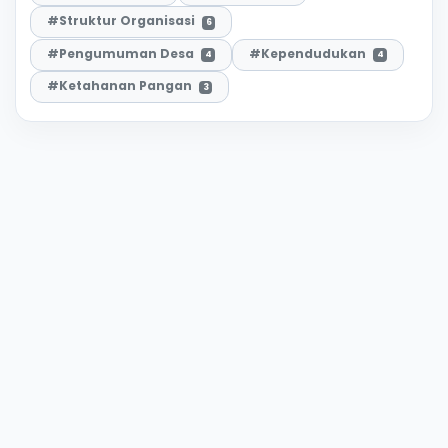
#Struktur Organisasi
6
#Pengumuman Desa
#Kependudukan
4
4
#Ketahanan Pangan
3